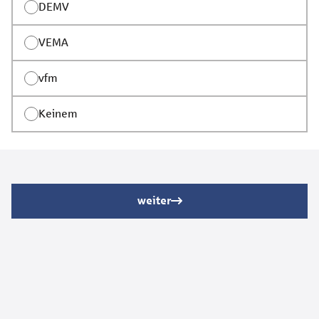
DEMV
VEMA
vfm
Keinem
weiter